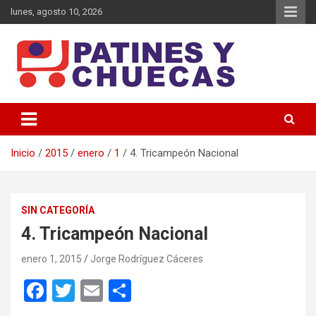
Saltar
lunes, agosto 10, 2026
al
contenido
Memoria y Actualidad del Hockey-Patín Nacional e Internacional
Patines y Chuecas
Inicio
2015
enero
1
4. Tricampeón Nacional
SIN CATEGORÍA
4. Tricampeón Nacional
enero 1, 2015
Jorge Rodríguez Cáceres
F
T
E
C
a
wi
m
o