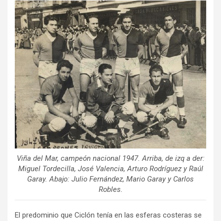
ce
tt
ail
m
b
er
p
o
ar
o
tir
k
Viña del Mar, campeón nacional 1947. Arriba, de izq a der:
Miguel Tordecilla, José Valencia, Arturo Rodríguez y Raúl
Garay. Abajo: Julio Fernández, Mario Garay y Carlos
Robles.
El predominio que Ciclón tenía en las esferas costeras se