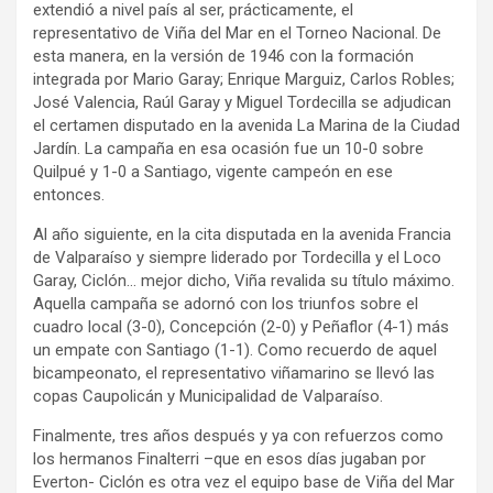
extendió a nivel país al ser, prácticamente, el
representativo de Viña del Mar en el Torneo Nacional. De
esta manera, en la versión de 1946 con la formación
integrada por Mario Garay; Enrique Marguiz, Carlos Robles;
José Valencia, Raúl Garay y Miguel Tordecilla se adjudican
el certamen disputado en la avenida La Marina de la Ciudad
Jardín. La campaña en esa ocasión fue un 10-0 sobre
Quilpué y 1-0 a Santiago, vigente campeón en ese
entonces.
Al año siguiente, en la cita disputada en la avenida Francia
de Valparaíso y siempre liderado por Tordecilla y el Loco
Garay, Ciclón… mejor dicho, Viña revalida su título máximo.
Aquella campaña se adornó con los triunfos sobre el
cuadro local (3-0), Concepción (2-0) y Peñaflor (4-1) más
un empate con Santiago (1-1). Como recuerdo de aquel
bicampeonato, el representativo viñamarino se llevó las
copas Caupolicán y Municipalidad de Valparaíso.
Finalmente, tres años después y ya con refuerzos como
los hermanos Finalterri –que en esos días jugaban por
Everton- Ciclón es otra vez el equipo base de Viña del Mar