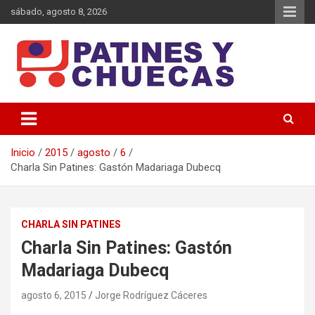
Saltar
sábado, agosto 8, 2026
al
contenido
Memoria y Actualidad del Hockey-Patín Nacional e Internacional
Patines y Chuecas
Inicio
2015
agosto
6
Charla Sin Patines: Gastón Madariaga Dubecq
CHARLA SIN PATINES
Charla Sin Patines: Gastón
Madariaga Dubecq
agosto 6, 2015
Jorge Rodríguez Cáceres