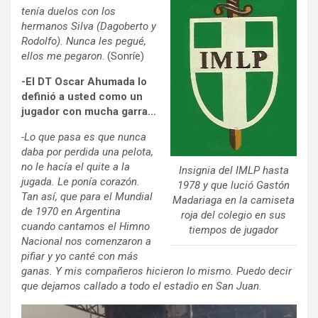
tenía duelos con los
hermanos Silva (Dagoberto y
Rodolfo). Nunca les pegué,
ellos me pegaron
. (Sonríe)
-El DT Oscar Ahumada lo
definió a usted como un
jugador con mucha garra…
-Lo que pasa es que nunca
daba por perdida una pelota,
no le hacía el quite a la
Insignia del IMLP hasta
jugada. Le ponía corazón.
1978 y que lució Gastón
Tan así, que para el Mundial
Madariaga en la camiseta
de 1970 en Argentina
roja del colegio en sus
cuando cantamos el Himno
tiempos de jugador
Nacional nos comenzaron a
pifiar y yo canté con más
ganas. Y mis compañeros hicieron lo mismo. Puedo decir
que dejamos callado a todo el estadio en San Juan.