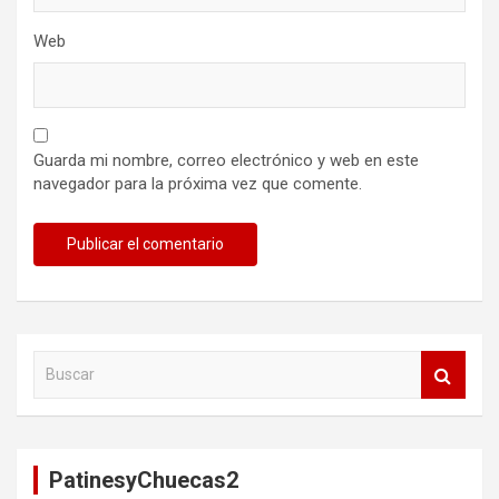
Web
Guarda mi nombre, correo electrónico y web en este
navegador para la próxima vez que comente.
B
u
s
c
a
PatinesyChuecas2
r