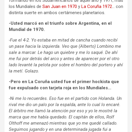
formando en los Sudamericanos de aquel año y 1971, más
los Mundiales de
San Juan en 1970
y
La Coruña 1972
… con
distinta suerte en ambos certámenes planetarios.
-Usted marcó en el triunfo sobre Argentina, en el
Mundial de 1970.
-Fue el 4-2. Yo estaba en mitad de cancha cuando recibí
un pase hacia la izquierda. Veo que (Alberto) Lombino me
sale a marcar. Le hago un quiebre y me lo saqué. De ahí
me fui por detrás del arco y antes de aparecer por el otro
lado levanté la pelota por sobre el hombro del portero y ahí
la metí. Golazo.
-Pero en La Coruña usted fue el primer hockista que
fue expulsado con tarjeta roja en los Mundiales…
-Ni me lo recuerdes. Eso fue en el partido con Holanda. Un
rival me dio un palo por la espalda, ante lo cual lo encaré.
El árbitro me llamó la atención por eso y yo le mostré la
marca que me había quedado. El capitán de ellos, Rolf
Olthoff me amenazó mientras que yo me quedé callado.
Seguimos jugando y en una determinada jugada fui a