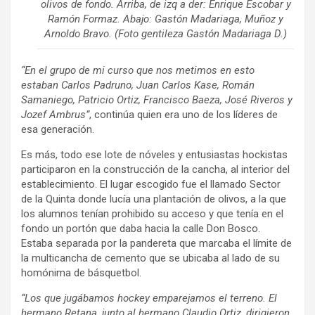
olivos de fondo. Arriba, de izq a der: Enrique Escobar y
Ramón Formaz. Abajo: Gastón Madariaga, Muñoz y
Arnoldo Bravo. (Foto gentileza Gastón Madariaga D.)
“En el grupo de mi curso que nos metimos en esto
estaban Carlos Padruno, Juan Carlos Kase, Román
Samaniego, Patricio Ortiz, Francisco Baeza, José Riveros y
Jozef Ambrus”
, continúa quien era uno de los líderes de
esa generación.
Es más, todo ese lote de nóveles y entusiastas hockistas
participaron en la construcción de la cancha, al interior del
establecimiento. El lugar escogido fue el llamado Sector
de la Quinta donde lucía una plantación de olivos, a la que
los alumnos tenían prohibido su acceso y que tenía en el
fondo un portón que daba hacia la calle Don Bosco.
Estaba separada por la pandereta que marcaba el límite de
la multicancha de cemento que se ubicaba al lado de su
homónima de básquetbol.
“Los que jugábamos hockey emparejamos el terreno. El
hermano Retana, junto al hermano Claudio Ortiz, dirigieron