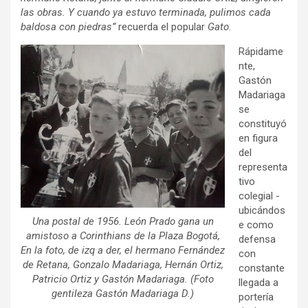
las obras. Y cuando ya estuvo terminada, pulimos cada
baldosa con piedras”
recuerda el popular
Gato
.
Rápidame
nte,
Gastón
Madariaga
se
constituyó
en figura
del
representa
tivo
colegial -
ubicándos
Una postal de 1956. León Prado gana un
e como
amistoso a Corinthians de la Plaza Bogotá,
defensa
En la foto, de izq a der, el hermano Fernández
con
de Retana, Gonzalo Madariaga, Hernán Ortiz,
constante
Patricio Ortiz y Gastón Madariaga. (Foto
llegada a
gentileza Gastón Madariaga D.)
portería