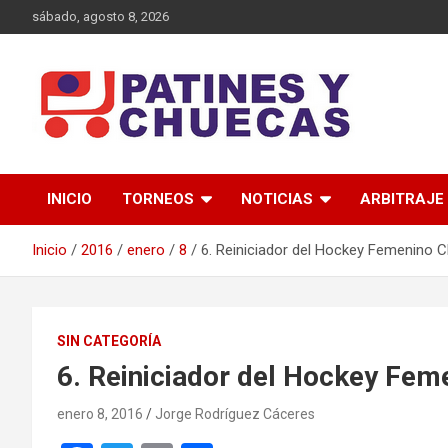
Saltar
sábado, agosto 8, 2026
al
contenido
Memoria y Actualidad del Hockey-Patín Nacional e Internaciona
Patines y Chuecas
INICIO
TORNEOS
NOTICIAS
ARBITRAJE
Inicio
2016
enero
8
6. Reiniciador del Hockey Femenino C
SIN CATEGORÍA
6. Reiniciador del Hockey Fem
enero 8, 2016
Jorge Rodríguez Cáceres