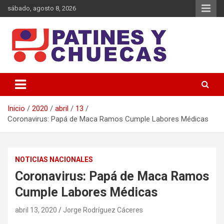
Saltar
sábado, agosto 8, 2026
al
contenido
Memoria y Actualidad del Hockey-Patín Nacional e Internacional
Patines y Chuecas
Inicio
2020
abril
13
Coronavirus: Papá de Maca Ramos Cumple Labores Médicas
NOTICIAS NACIONALES
Coronavirus: Papá de Maca Ramos
Cumple Labores Médicas
abril 13, 2020
Jorge Rodríguez Cáceres