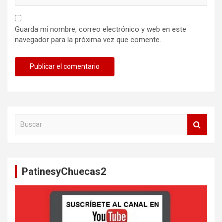
Guarda mi nombre, correo electrónico y web en este
navegador para la próxima vez que comente.
B
u
s
c
a
PatinesyChuecas2
r