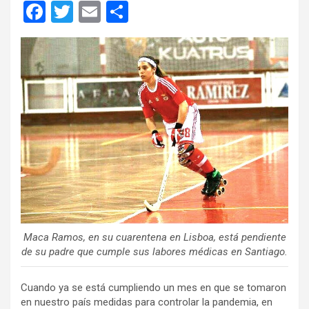
F
T
E
C
a
wi
m
o
ce
tt
ail
m
b
er
p
o
ar
o
tir
k
Maca Ramos, en su cuarentena en Lisboa, está pendiente
de su padre que cumple sus labores médicas en Santiago.
Cuando ya se está cumpliendo un mes en que se tomaron
en nuestro país medidas para controlar la pandemia, en