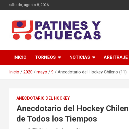
Saltar
sábado, agosto 8, 2026
al
contenido
Memoria y Actualidad del Hockey-Patín Nacional e Internaciona
Patines y Chuecas
INICIO
TORNEOS
NOTICIAS
ARBITRAJE
Inicio
2020
mayo
9
Anecdotario del Hockey Chileno (11):
ANECDOTARIO DEL HOCKEY
Anecdotario del Hockey Chilen
de Todos los Tiempos