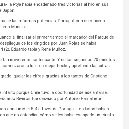
ura- la
Roja
había encadenado tres victorias al hilo en sus
 a Japón.
a una de las máximas potencias, Portugal, con su máximo
ltimo Mundial.
uando al finalizar el primer tiempo el marcador del Parque de
 despliegue de los dirigidos por Juan Rojas se había
ri (2), Eduardo tapia y René Muñoz.
e tan irreverente contrincante. Y en los segundos 20 minutos
comenzaron a lucir su mejor hockey apretando las cifras.
grado igualar las cifras, gracias a los tantos de Cristiano
 infarto porque Chile tuvo la oportunidad de adelantarse,
e Eduardo Riveros fue desviado por Antonio Ramalhete.
sado consumó el 5-4 a favor de Portugal. Los lusos habían
enos que no entendían cómo se les había escapado un triunfo