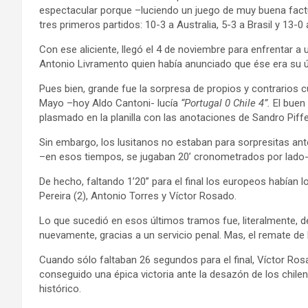
espectacular porque –luciendo un juego de muy buena fact
tres primeros partidos: 10-3 a Australia, 5-3 a Brasil y 13-0
Con ese aliciente, llegó el 4 de noviembre para enfrentar 
Antonio Livramento quien había anunciado que ése era su ú
Pues bien, grande fue la sorpresa de propios y contrarios c
Mayo –hoy Aldo Cantoni- lucía
“Portugal 0 Chile 4”.
El buen
plasmado en la planilla con las anotaciones de Sandro Piffe
Sin embargo, los lusitanos no estaban para sorpresitas ant
–en esos tiempos, se jugaban 20’ cronometrados por lado- 
De hecho, faltando 1’20” para el final los europeos habían lo
Pereira (2), Antonio Torres y Víctor Rosado.
Lo que sucedió en esos últimos tramos fue, literalmente, de
nuevamente, gracias a un servicio penal. Mas, el remate d
Cuando sólo faltaban 26 segundos para el final, Víctor Ro
conseguido una épica victoria ante la desazón de los chil
histórico.