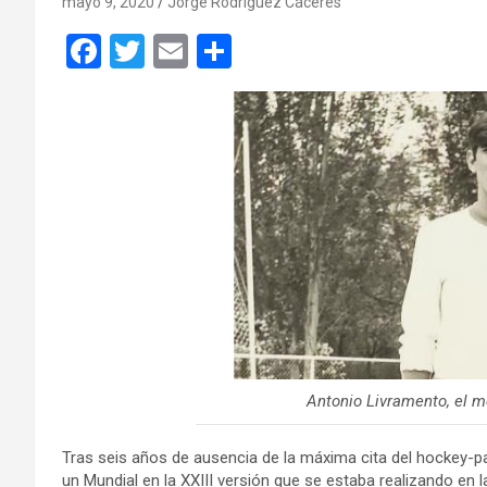
mayo 9, 2020
Jorge Rodríguez Cáceres
F
T
E
C
a
wi
m
o
ce
tt
ail
m
b
er
p
o
ar
o
tir
k
Antonio Livramento, el me
Tras seis años de ausencia de la máxima cita del hockey-pat
un Mundial en la XXIII versión que se estaba realizando en