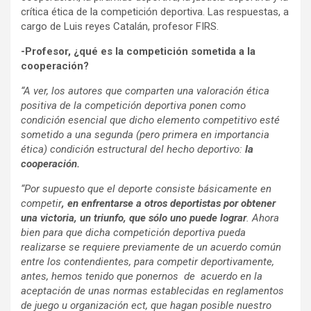
crítica ética de la competición deportiva. Las respuestas, a
cargo de Luis reyes Catalán, profesor FIRS.
-Profesor, ¿qué es la competición sometida a la
cooperación?
“A ver, los autores que comparten una valoración ética
positiva de la competición deportiva ponen como
condición esencial que dicho elemento competitivo esté
sometido a una segunda (pero primera en importancia
ética) condición estructural del hecho deportivo:
la
cooperación.
“Por supuesto que el deporte consiste básicamente en
competir
, en enfrentarse a otros
deportistas por obtener
una victoria, un triunfo, que sólo uno puede lograr
. Ahora
bien para que dicha competición deportiva pueda
realizarse se requiere previamente de un acuerdo común
entre los contendientes, para competir deportivamente,
antes, hemos tenido que ponernos de acuerdo en la
aceptación de unas normas establecidas en reglamentos
de juego u organización ect, que hagan posible nuestro