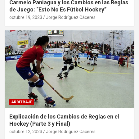
Carmelo Paniagua y los Cambios en las Reglas
de Juego: “Esto No Es Fútbol Hockey”
octubre 19, 2023
Jorge Rodríguez Cáceres
ARBITRAJE
Explicación de los Cambios de Reglas en el
Hockey (Parte 3 y Final)
octubre 12, 2023
Jorge Rodríguez Cáceres