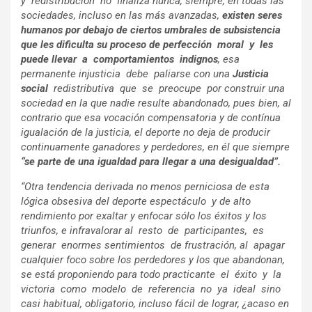
y redistribución no finaliza nunca, siempre, en todas las
sociedades, incluso en las más avanzadas,
existen seres
humanos por debajo de ciertos umbrales de subsistencia
que les dificulta su proceso de perfección moral y les
puede llevar a comportamientos indignos
, esa
permanente injusticia debe paliarse con una
Justicia
social
redistributiva que se preocupe por construir una
sociedad en la que nadie resulte abandonado, pues bien, al
contrario que esa vocación compensatoria y de contínua
igualación de la justicia, el deporte no deja de producir
continuamente ganadores y perdedores, en él que siempre
“se parte de una igualdad para llegar a una desigualdad”.
“Otra tendencia derivada no menos perniciosa de esta
lógica obsesiva del deporte espectáculo y de alto
rendimiento por exaltar y enfocar sólo los éxitos y los
triunfos, e infravalorar al resto de participantes, es
generar enormes sentimientos de frustración, al apagar
cualquier foco sobre los perdedores y los que abandonan,
se está proponiendo para todo practicante el éxito y la
victoria como modelo de referencia no ya ideal sino
casi habitual, obligatorio, incluso fácil de lograr, ¿acaso en