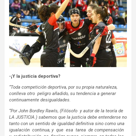
-¡Y la justicia deportiva?
“Toda competición deportiva, por su propia naturaleza,
conlleva otro peligro añadido, su tendencia a generar
continuamente desigualdades.
“Por John Bordley Rawls, (Filósofo y autor de la teoría de
LA JUSTICIA.) sabemos que la justicia debe entenderse no
tanto con un sentido de igualdad definitiva sino como una
igualación continua, y que esa tarea de compensación