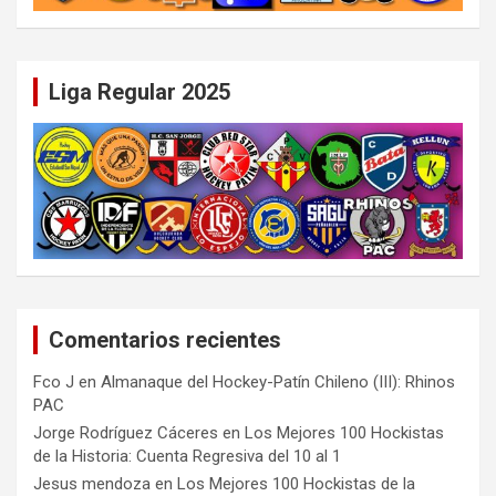
Liga Regular 2025
Comentarios recientes
Fco J
en
Almanaque del Hockey-Patín Chileno (III): Rhinos
PAC
Jorge Rodríguez Cáceres
en
Los Mejores 100 Hockistas
de la Historia: Cuenta Regresiva del 10 al 1
Jesus mendoza
en
Los Mejores 100 Hockistas de la