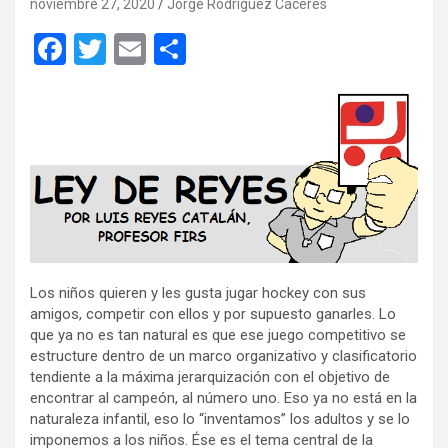
noviembre 27, 2020
Jorge Rodríguez Cáceres
F
T
E
C
a
wi
m
o
ce
tt
ail
m
b
er
p
o
ar
o
tir
k
Los niños quieren y les gusta jugar hockey con sus
amigos, competir con ellos y por supuesto ganarles. Lo
que ya no es tan natural es que ese juego competitivo se
estructure dentro de un marco organizativo y clasificatorio
tendiente a la máxima jerarquización con el objetivo de
encontrar al campeón, al número uno. Eso ya no está en la
naturaleza infantil, eso lo “inventamos” los adultos y se lo
imponemos a los niños. Ése es el tema central de la