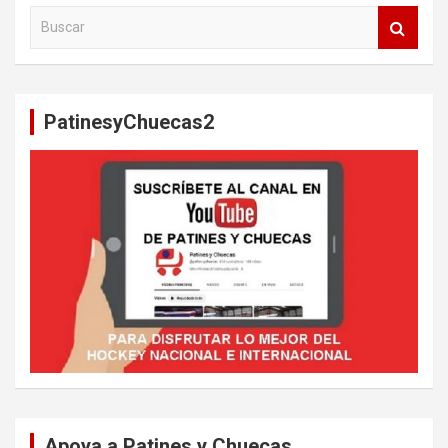
B
u
s
c
a
PatinesyChuecas2
r
Apoya a Patines y Chuecas