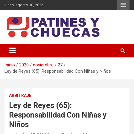
Saltar
lunes, agosto 10, 2026
al
contenido
Memoria y Actualidad del Hockey-Patín Nacional e Internacional
Patines y Chuecas
Inicio
2020
noviembre
27
Ley de Reyes (65): Responsabilidad Con Niñas y Niños
ARBITRAJE
Ley de Reyes (65):
Responsabilidad Con Niñas y
Niños