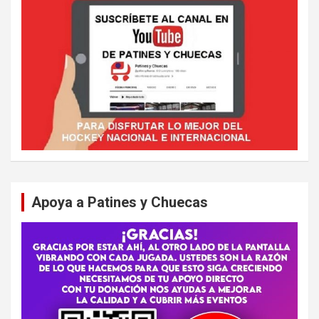
Apoya a Patines y Chuecas