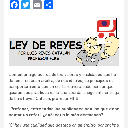
F
T
E
C
a
wi
m
o
ce
tt
ail
m
b
er
p
o
ar
o
tir
k
Comentar algo acerca de los valores y cualidades que ha
de tener un buen árbitro, de sus ideales, de principios de
comportamiento que en cierta manera cabe pensar que
guiarán sus prácticas es lo que aborda la siguiente entrega
de Luis Reyes Catalán, profesor FIRS.
-Profesor, entre todas las cualidades con las que debe
contar un referí, ¿cuál sería la más destacada?
“Si hay una cualidad que destaca en un árbitro, por encima