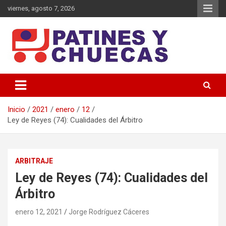
Saltar
viernes, agosto 7, 2026
al
contenido
Memoria y Actualidad del Hockey-Patín Nacional e Internacional
Patines y Chuecas
Inicio
2021
enero
12
Ley de Reyes (74): Cualidades del Árbitro
ARBITRAJE
Ley de Reyes (74): Cualidades del
Árbitro
enero 12, 2021
Jorge Rodríguez Cáceres