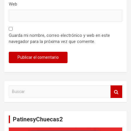
Web
Guarda mi nombre, correo electrónico y web en este
navegador para la próxima vez que comente.
B
u
s
c
a
PatinesyChuecas2
r