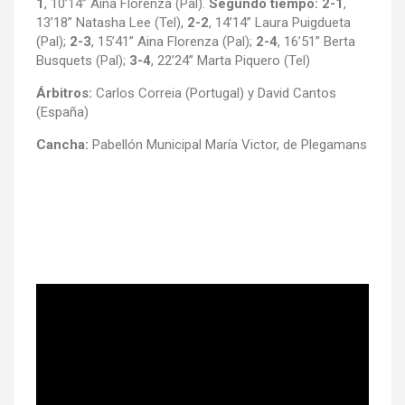
1
, 10’14” Aina Florenza (Pal).
Segundo tiempo: 2-1
,
13’18” Natasha Lee (Tel),
2-2
, 14’14” Laura Puigdueta
(Pal);
2-3
, 15’41” Aina Florenza (Pal);
2-4
, 16’51” Berta
Busquets (Pal);
3-4
, 22’24” Marta Piquero (Tel)
Árbitros:
Carlos Correia (Portugal) y David Cantos
(España)
Cancha:
Pabellón Municipal María Victor, de Plegamans