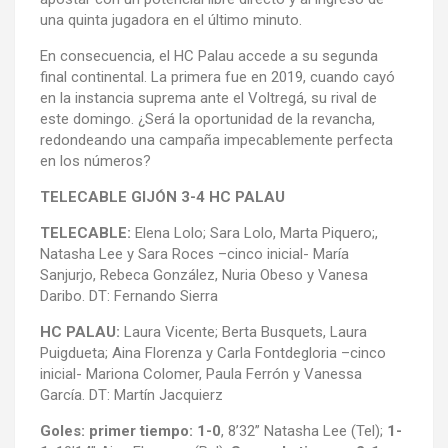
una quinta jugadora en el último minuto.
En consecuencia, el HC Palau accede a su segunda
final continental. La primera fue en 2019, cuando cayó
en la instancia suprema ante el Voltregá, su rival de
este domingo. ¿Será la oportunidad de la revancha,
redondeando una campaña impecablemente perfecta
en los números?
TELECABLE GIJÓN 3-4 HC PALAU
TELECABLE:
Elena Lolo; Sara Lolo, Marta Piquero;,
Natasha Lee y Sara Roces –cinco inicial- María
Sanjurjo, Rebeca González, Nuria Obeso y Vanesa
Daribo. DT: Fernando Sierra
HC PALAU:
Laura Vicente; Berta Busquets, Laura
Puigdueta; Aina Florenza y Carla Fontdegloria –cinco
inicial- Mariona Colomer, Paula Ferrón y Vanessa
García. DT: Martín Jacquierz
Goles: primer tiempo: 1-0
, 8’32” Natasha Lee (Tel);
1-