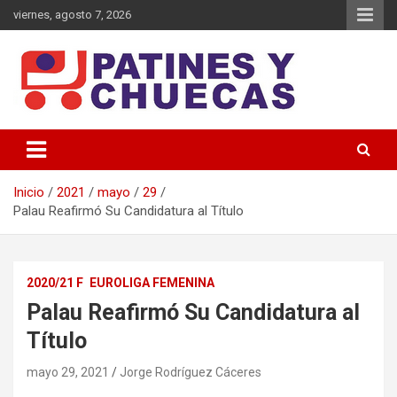
viernes, agosto 7, 2026
Memoria y Actualidad del Hockey-Patín Nacional e Internacional
Patines y Chuecas
Inicio
2021
mayo
29
Palau Reafirmó Su Candidatura al Título
2020/21 F
EUROLIGA FEMENINA
Palau Reafirmó Su Candidatura al
Título
mayo 29, 2021
Jorge Rodríguez Cáceres