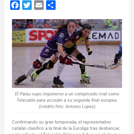
F
T
E
C
a
wi
m
o
ce
tt
ail
m
b
er
p
o
ar
o
tir
k
El Palau supo imponerse a un complicado rival como
Telecable para acceder a su segunda final europea.
(crédito foto: Antonio Lopes)
Confirmando su gran temporada, el representativo
catalán clasificó a la final de la Euroliga tras desbancar,