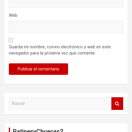
Web
Guarda mi nombre, correo electrónico y web en este
navegador para la próxima vez que comente.
B
u
s
c
a
PatinesyChuecas2
r