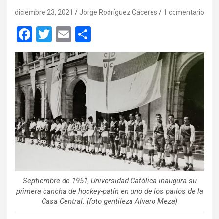
diciembre 23, 2021
Jorge Rodríguez Cáceres
1 comentario
F
T
E
C
a
wi
m
o
ce
tt
ail
m
b
er
p
o
ar
o
tir
k
Septiembre de 1951, Universidad Católica inaugura su
primera cancha de hockey-patín en uno de los patios de la
Casa Central. (foto gentileza Alvaro Meza)