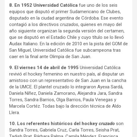
8. En 1952 Universidad Católica
fue uno de los seis
equipos que disputó el primer Sudamericano de Clubes,
disputado en la ciudad argentina de Córdoba. Ese evento
contagió a los directivos
cruzados
, quienes en mayo del
año siguiente organizan la segunda versión del certamen,
que se disputó en el Estadio Chile y cuyo título se lo llevó
Audax Italiano. En la edición de 2010 en la pista del GOM de
San Miguel, Universidad Católica fue subcampeona tras
caer en la final ante Olimpia de San Juan.
9. El viernes 14 de abril de 1995
Universidad Católica
revivió el hockey femenino en nuestro país, al disputar un
amistoso con un representativo de San Juan en la cancha
de la UMCE. El plantel cruzado lo integraron Ayexa Sardá,
Daniela Níñez, Daniela Zamorano, Alejandra Jara, Sandra
Torres, Sandra Barrios, Olga Barrios, Paula Venegas y
Marcela Cortéz. Todas bajo la dirección técnica de Aldo
Llera.
10. Los referentes históricos del hockey
cruzado
son
Sandra Torres, Gabriela Cruz, Carla Torres, Seisha Prat,
Tadish Prat, Bárbara Palma, Camila Méndez, Francisca