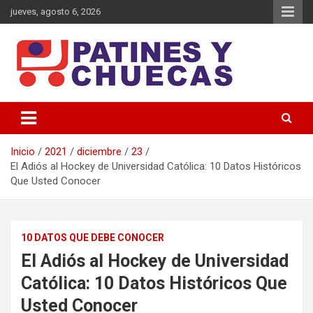
Saltar
jueves, agosto 6, 2026
al
contenido
Memoria y Actualidad del Hockey-Patín Nacional e Internacional
Patines y Chuecas
Inicio
2021
diciembre
23
El Adiós al Hockey de Universidad Católica: 10 Datos Históricos
Que Usted Conocer
10 DATOS QUE DEBE CONOCER
El Adiós al Hockey de Universidad
Católica: 10 Datos Históricos Que
Usted Conocer