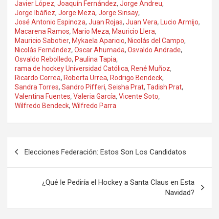
Javier López
,
Joaquín Fernández
,
Jorge Andreu
,
Jorge Ibáñez
,
Jorge Meza
,
Jorge Sinsay
,
José Antonio Espinoza
,
Juan Rojas
,
Juan Vera
,
Lucio Armijo
,
Macarena Ramos
,
Mario Meza
,
Mauricio Llera
,
Mauricio Sabotier
,
Mykaela Aparicio
,
Nicolás del Campo
,
Nicolás Fernández
,
Oscar Ahumada
,
Osvaldo Andrade
,
Osvaldo Rebolledo
,
Paulina Tapia
,
rama de hockey Universidad Católica
,
René Muñoz
,
Ricardo Correa
,
Roberta Urrea
,
Rodrigo Bendeck
,
Sandra Torres
,
Sandro Pifferi
,
Seisha Prat
,
Tadish Prat
,
Valentina Fuentes
,
Valeria García
,
Vicente Soto
,
Wilfredo Bendeck
,
Wilfredo Parra
Navegación
Elecciones Federación: Estos Son Los Candidatos
de
entradas
¿Qué le Pediría el Hockey a Santa Claus en Esta
Navidad?