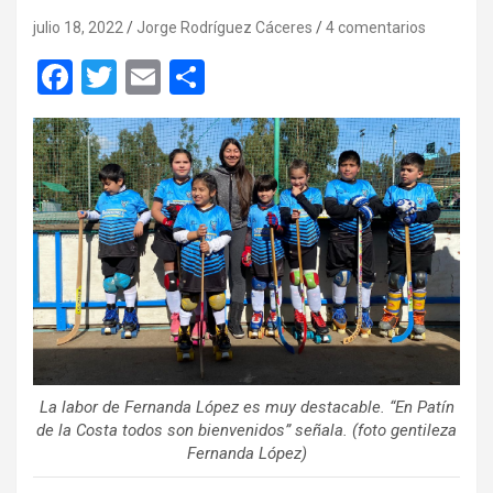
julio 18, 2022
Jorge Rodríguez Cáceres
4 comentarios
F
T
E
C
a
wi
m
o
ce
tt
ail
m
b
er
p
o
ar
o
tir
k
La labor de Fernanda López es muy destacable. “En Patín
de la Costa todos son bienvenidos” señala. (foto gentileza
Fernanda López)