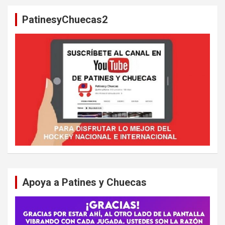
a
PatinesyChuecas2
r
Apoya a Patines y Chuecas