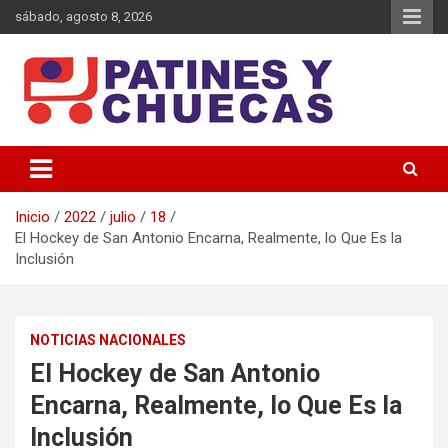
Saltar
sábado, agosto 8, 2026
al
contenido
Memoria y Actualidad del Hockey-Patín Nacional e Internacional
Patines y Chuecas
Inicio
2022
julio
18
El Hockey de San Antonio Encarna, Realmente, lo Que Es la
Inclusión
NOTICIAS NACIONALES
El Hockey de San Antonio
Encarna, Realmente, lo Que Es la
Inclusión