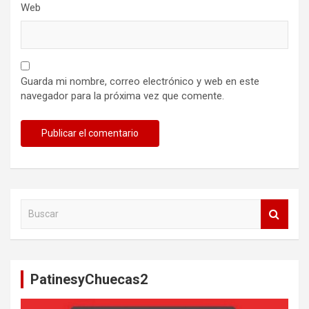
Web
Guarda mi nombre, correo electrónico y web en este
navegador para la próxima vez que comente.
B
u
s
c
a
PatinesyChuecas2
r