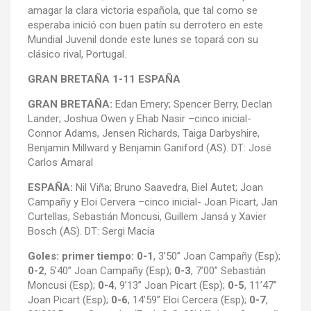
amagar la clara victoria española, que tal como se
esperaba inició con buen patín su derrotero en este
Mundial Juvenil donde este lunes se topará con su
clásico rival, Portugal.
GRAN BRETAÑA 1-11 ESPAÑA
GRAN BRETAÑA:
Edan Emery; Spencer Berry, Declan
Lander; Joshua Owen y Ehab Nasir –cinco inicial-
Connor Adams, Jensen Richards, Taiga Darbyshire,
Benjamin Millward y Benjamin Ganiford (AS). DT: José
Carlos Amaral
ESPAÑA:
Nil Viña; Bruno Saavedra, Biel Autet; Joan
Campañy y Eloi Cervera –cinco inicial- Joan Picart, Jan
Curtellas, Sebastián Moncusi, Guillem Jansá y Xavier
Bosch (AS). DT: Sergi Macía
Goles: primer tiempo: 0-1
, 3’50” Joan Campañy (Esp);
0-2
, 5’40” Joan Campañy (Esp);
0-3
, 7’00” Sebastián
Moncusi (Esp);
0-4
, 9’13” Joan Picart (Esp);
0-5
, 11’47”
Joan Picart (Esp);
0-6
, 14’59” Eloi Cercera (Esp);
0-7
,