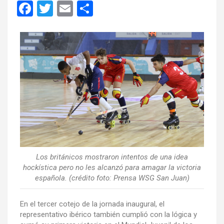
F
T
E
C
a
wi
m
o
ce
tt
ail
m
b
er
p
o
ar
o
tir
k
Los británicos mostraron intentos de una idea
hockística pero no les alcanzó para amagar la victoria
española. (crédito foto: Prensa WSG San Juan)
En el tercer cotejo de la jornada inaugural, el
representativo ibérico también cumplió con la lógica y