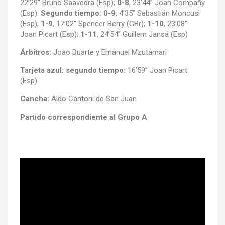
22’29” Bruno Saavedra (Esp);
0-8
, 23’44” Joan Compañy
(Esp).
Segundo tiempo: 0-9
, 4’35” Sebastián Moncusi
(Esp);
1-9
, 17’02” Spencer Berry (GBr);
1-10
, 23’08”
Joan Picart (Esp);
1-11
, 24’54” Guillem Jansá (Esp)
Árbitros:
Joao Duarte y Emanuel Mzutamari
Tarjeta azul: segundo tiempo:
16’59” Joan Picart
(Esp)
Cancha:
Aldo Cantoni de San Juan
Partido correspondiente al Grupo A