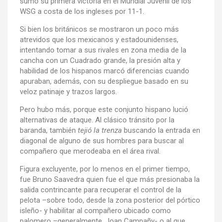
sumó su primera victoria en el Mundial Juvenil de los
WSG a costa de los ingleses por 11-1.
Si bien los británicos se mostraron un poco más
atrevidos que los mexicanos y estadounidenses,
intentando tomar a sus rivales en zona media de la
cancha con un Cuadrado grande, la presión alta y
habilidad de los hispanos marcó diferencias cuando
apuraban, además, con su despliegue basado en su
veloz patinaje y trazos largos.
Pero hubo más, porque este conjunto hispano lució
alternativas de ataque. Al clásico tránsito por la
baranda, también
tejió la trenza
buscando la entrada en
diagonal de alguno de sus hombres para buscar al
compañero que merodeaba en el área rival.
Figura excluyente, por lo menos en el primer tiempo,
fue Bruno Saavedra quien fue el que más presionaba la
salida contrincante para recuperar el control de la
pelota –sobre todo, desde la zona posterior del pórtico
isleño- y habilitar al compañero ubicado como
palomero –generalmente, Joan Campañy- o al que