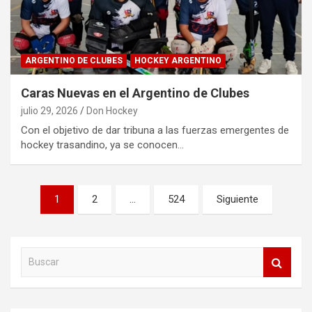
ARGENTINO DE CLUBES
HOCKEY ARGENTINO
Caras Nuevas en el Argentino de Clubes
julio 29, 2026
Don Hockey
Con el objetivo de dar tribuna a las fuerzas emergentes de
hockey trasandino, ya se conocen…
Paginación
1
2
…
524
Siguiente
de
entradas
B
u
s
c