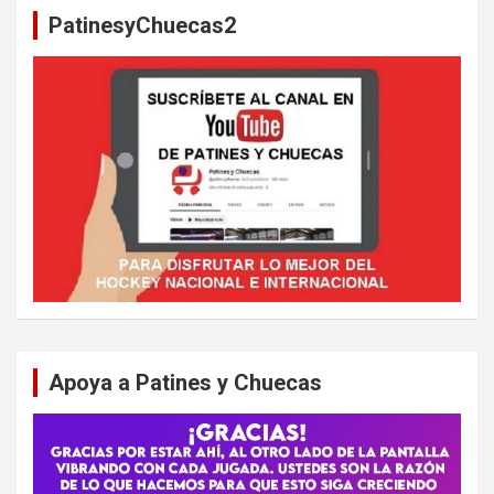
a
PatinesyChuecas2
r
Apoya a Patines y Chuecas