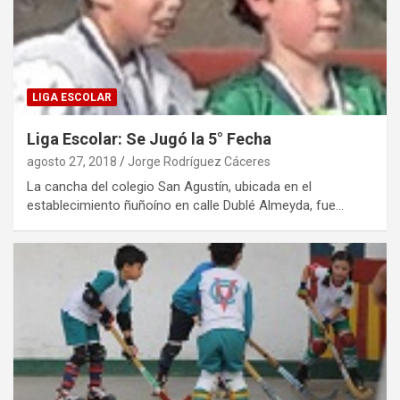
LIGA ESCOLAR
Liga Escolar: Se Jugó la 5° Fecha
agosto 27, 2018
Jorge Rodríguez Cáceres
La cancha del colegio San Agustín, ubicada en el
establecimiento ñuñoíno en calle Dublé Almeyda, fue…