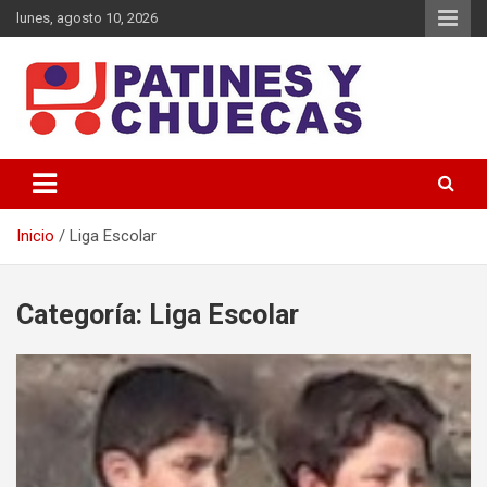
Saltar
lunes, agosto 10, 2026
al
contenido
Memoria y Actualidad del Hockey-Patín Nacional e Internacional
Patines y Chuecas
Inicio
Liga Escolar
Categoría:
Liga Escolar