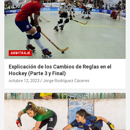
ARBITRAJE
Explicación de los Cambios de Reglas en el
Hockey (Parte 3 y Final)
octubre 12, 2023
Jorge Rodríguez Cáceres