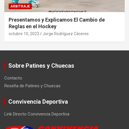
ARBITRAJE
Presentamos y Explicamos El Cambio de
Reglas en el Hockey
octubre 10, 2023
Jorge Rodríguez Cáceres
Sobre Patines y Chuecas
Contacto
Reseña de Patines y Chuecas
Convivencia Deportiva
Link Directo Convivencia Deportiva