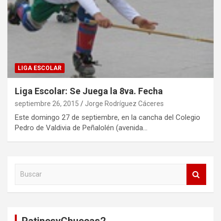
LIGA ESCOLAR
Liga Escolar: Se Juega la 8va. Fecha
septiembre 26, 2015
Jorge Rodríguez Cáceres
Este domingo 27 de septiembre, en la cancha del Colegio
Pedro de Valdivia de Peñalolén (avenida…
B
u
s
c
a
PatinesyChuecas2
r