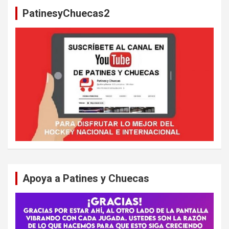
a
PatinesyChuecas2
r
Apoya a Patines y Chuecas