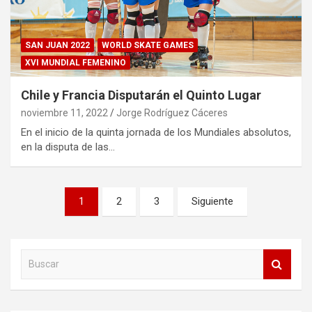
SAN JUAN 2022
WORLD SKATE GAMES
XVI MUNDIAL FEMENINO
Chile y Francia Disputarán el Quinto Lugar
noviembre 11, 2022
Jorge Rodríguez Cáceres
En el inicio de la quinta jornada de los Mundiales absolutos,
en la disputa de las…
Paginación
1
2
3
Siguiente
de
entradas
B
u
s
c