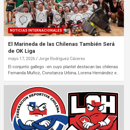
NOTICIAS INTERNACIONALES
El Marineda de las Chilenas También Será
de OK Liga
mayo 17, 2026
Jorge Rodríguez Cáceres
El conjunto gallego -en cuyo plantel destacan las chilenas
Fernanda Muñoz, Constanza Urbina, Lorena Hernández e…