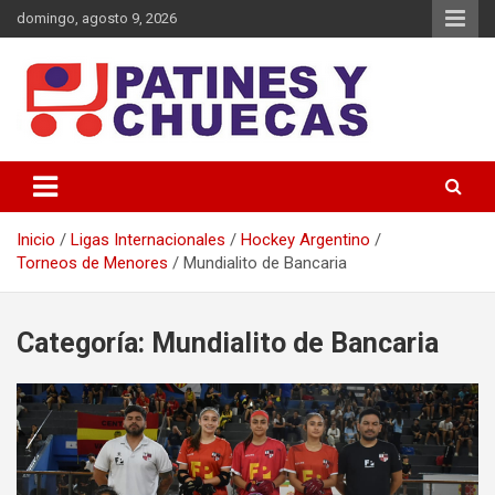
Saltar
domingo, agosto 9, 2026
al
contenido
Memoria y Actualidad del Hockey-Patín Nacional e Internacional
Patines y Chuecas
Inicio
Ligas Internacionales
Hockey Argentino
Torneos de Menores
Mundialito de Bancaria
Categoría:
Mundialito de Bancaria