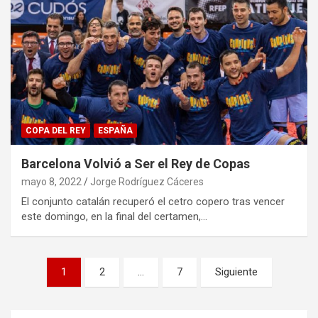
COPA DEL REY
ESPAÑA
Barcelona Volvió a Ser el Rey de Copas
mayo 8, 2022
Jorge Rodríguez Cáceres
El conjunto catalán recuperó el cetro copero tras vencer
este domingo, en la final del certamen,…
Paginación
1
2
…
7
Siguiente
de
entradas