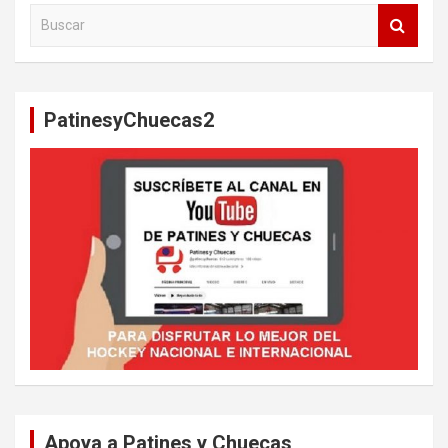
B
u
s
c
a
PatinesyChuecas2
r
Apoya a Patines y Chuecas