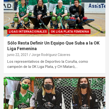
LIGAS INTERNACIONALES
OK LIGA PLATA FEMENINA
Sólo Resta Definir Un Equipo Que Suba a la OK
Liga Femenina
junio 22, 2021
Jorge Rodríguez Cáceres
Los representativos de Deportivo la Coruña, como
campeón de la OK Liga Plata, y CH Mataró,…