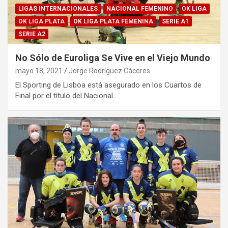
LIGAS INTERNACIONALES
NACIONAL FEMENINO
OK LIGA
OK LIGA PLATA
OK LIGA PLATA FEMENINA
SERIE A1
SERIE A2
No Sólo de Euroliga Se Vive en el Viejo Mundo
mayo 18, 2021
Jorge Rodríguez Cáceres
El Sporting de Lisboa está asegurado en los Cuartos de
Final por el título del Nacional…