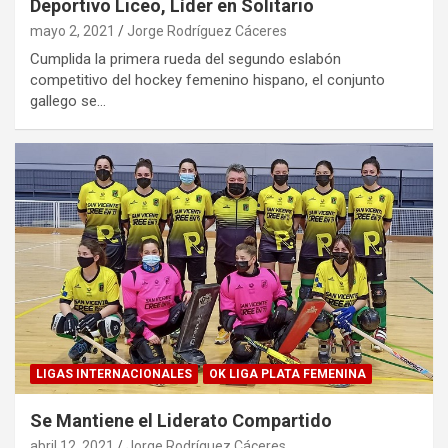
Deportivo Liceo, Líder en Solitario
mayo 2, 2021
Jorge Rodríguez Cáceres
Cumplida la primera rueda del segundo eslabón
competitivo del hockey femenino hispano, el conjunto
gallego se…
LIGAS INTERNACIONALES
OK LIGA PLATA FEMENINA
Se Mantiene el Liderato Compartido
abril 12, 2021
Jorge Rodríguez Cáceres