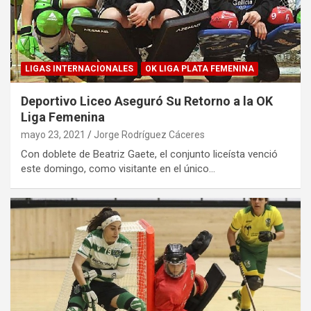
LIGAS INTERNACIONALES
OK LIGA PLATA FEMENINA
Deportivo Liceo Aseguró Su Retorno a la OK
Liga Femenina
mayo 23, 2021
Jorge Rodríguez Cáceres
Con doblete de Beatriz Gaete, el conjunto liceísta venció
este domingo, como visitante en el único…