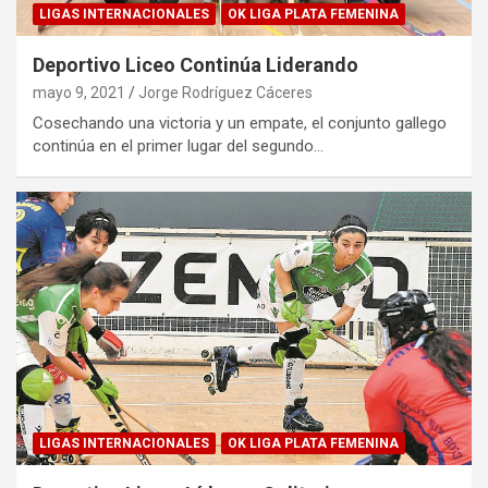
LIGAS INTERNACIONALES
OK LIGA PLATA FEMENINA
Deportivo Liceo Continúa Liderando
mayo 9, 2021
Jorge Rodríguez Cáceres
Cosechando una victoria y un empate, el conjunto gallego
continúa en el primer lugar del segundo…
LIGAS INTERNACIONALES
OK LIGA PLATA FEMENINA