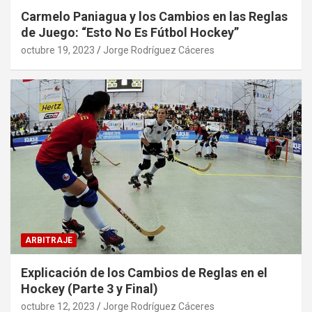
Carmelo Paniagua y los Cambios en las Reglas
de Juego: “Esto No Es Fútbol Hockey”
octubre 19, 2023
Jorge Rodríguez Cáceres
ARBITRAJE
Explicación de los Cambios de Reglas en el
Hockey (Parte 3 y Final)
octubre 12, 2023
Jorge Rodríguez Cáceres