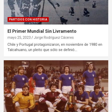
PARTIDOS CON HISTORIA
El Primer Mundial Sin Livramento
mayo 25, 2023
Jorge Rodríguez Cáceres
Chile y Portugal protagonizaron, en noviembre de 1980 en
Talcahuano, un pleito que sólo se definió…