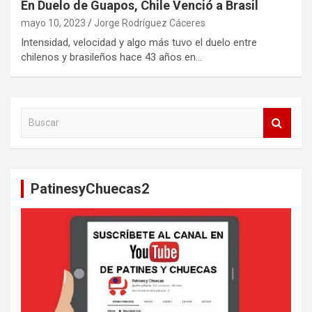
En Duelo de Guapos, Chile Venció a Brasil
mayo 10, 2023
Jorge Rodríguez Cáceres
Intensidad, velocidad y algo más tuvo el duelo entre
chilenos y brasileños hace 43 años en…
B
u
s
c
a
PatinesyChuecas2
r