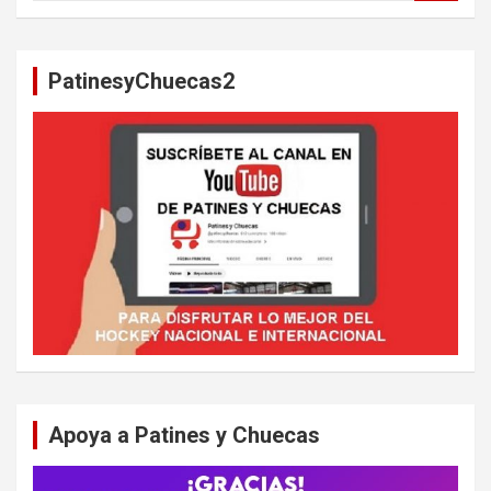
s
c
a
PatinesyChuecas2
r
Apoya a Patines y Chuecas