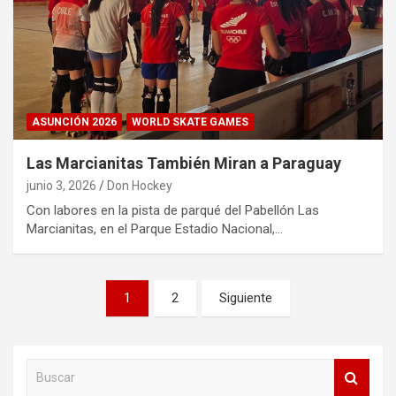
ASUNCIÓN 2026
WORLD SKATE GAMES
Las Marcianitas También Miran a Paraguay
junio 3, 2026
Don Hockey
Con labores en la pista de parqué del Pabellón Las
Marcianitas, en el Parque Estadio Nacional,…
Paginación
1
2
Siguiente
de
entradas
B
u