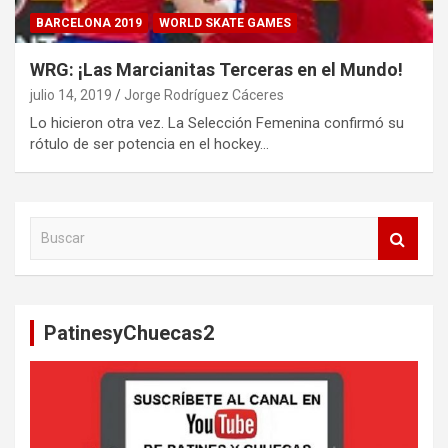
BARCELONA 2019
WORLD SKATE GAMES
WRG: ¡Las Marcianitas Terceras en el Mundo!
julio 14, 2019
Jorge Rodríguez Cáceres
Lo hicieron otra vez. La Selección Femenina confirmó su
rótulo de ser potencia en el hockey…
B
u
s
c
a
PatinesyChuecas2
r