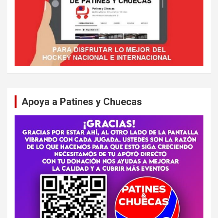
Apoya a Patines y Chuecas