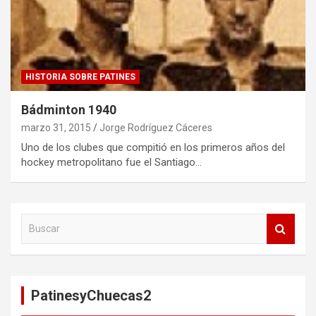
HISTORIA SOBRE PATINES
Bádminton 1940
marzo 31, 2015
Jorge Rodríguez Cáceres
Uno de los clubes que compitió en los primeros años del
hockey metropolitano fue el Santiago…
B
u
s
c
a
PatinesyChuecas2
r