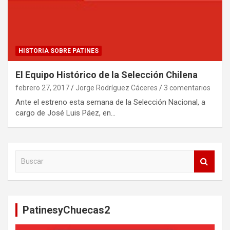
HISTORIA SOBRE PATINES
El Equipo Histórico de la Selección Chilena
febrero 27, 2017
Jorge Rodríguez Cáceres
3 comentarios
Ante el estreno esta semana de la Selección Nacional, a
cargo de José Luis Páez, en…
B
u
s
c
a
PatinesyChuecas2
r