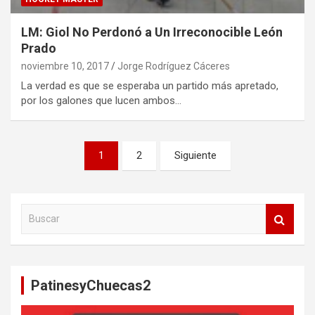
LM: Giol No Perdonó a Un Irreconocible León
Prado
noviembre 10, 2017
Jorge Rodríguez Cáceres
La verdad es que se esperaba un partido más apretado,
por los galones que lucen ambos…
Paginación
1
2
Siguiente
de
entradas
B
u
s
c
a
PatinesyChuecas2
r