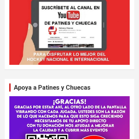
Apoya a Patines y Chuecas