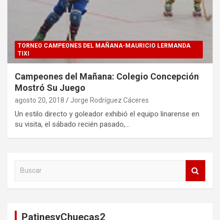
TORNEO CAMPEONES DEL MAÑANA-MAURICIO LERMANDA
TIXI
Campeones del Mañana: Colegio Concepción
Mostró Su Juego
agosto 20, 2018
Jorge Rodríguez Cáceres
Un estilo directo y goleador exhibió el equipo linarense en
su visita, el sábado recién pasado,…
B
u
s
c
a
PatinesyChuecas2
r