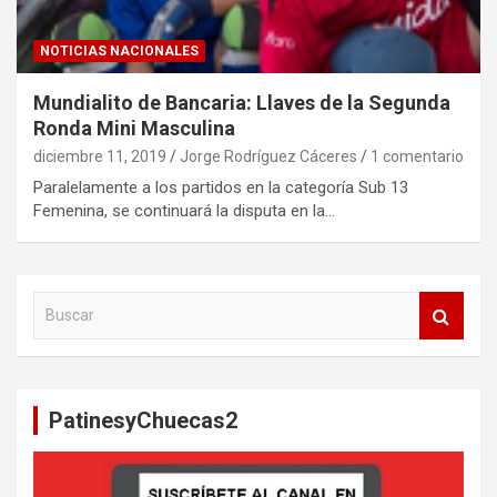
NOTICIAS NACIONALES
Mundialito de Bancaria: Llaves de la Segunda
Ronda Mini Masculina
diciembre 11, 2019
Jorge Rodríguez Cáceres
1 comentario
Paralelamente a los partidos en la categoría Sub 13
Femenina, se continuará la disputa en la…
B
u
s
c
a
PatinesyChuecas2
r