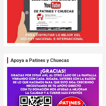
Apoya a Patines y Chuecas