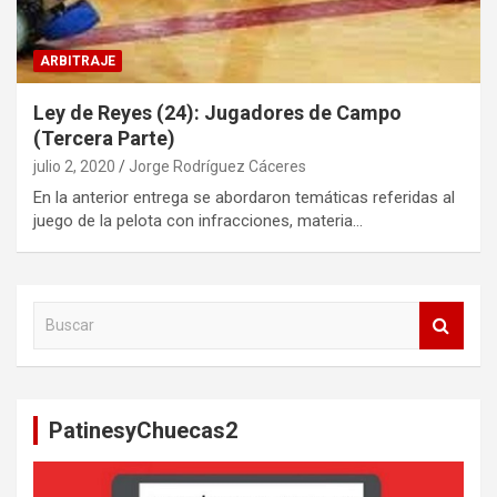
ARBITRAJE
Ley de Reyes (24): Jugadores de Campo
(Tercera Parte)
julio 2, 2020
Jorge Rodríguez Cáceres
En la anterior entrega se abordaron temáticas referidas al
juego de la pelota con infracciones, materia…
B
u
s
c
a
PatinesyChuecas2
r