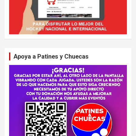
Apoya a Patines y Chuecas