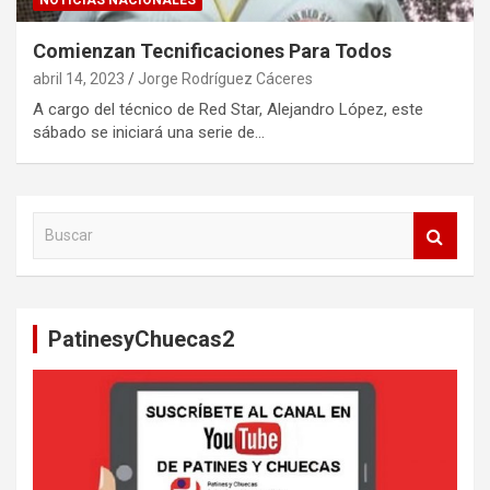
NOTICIAS NACIONALES
Comienzan Tecnificaciones Para Todos
abril 14, 2023
Jorge Rodríguez Cáceres
A cargo del técnico de Red Star, Alejandro López, este
sábado se iniciará una serie de…
B
u
s
c
a
PatinesyChuecas2
r