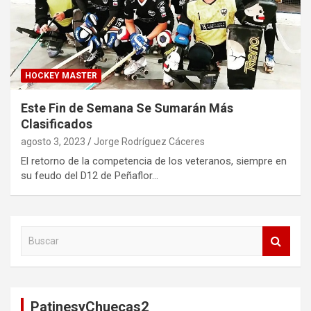
HOCKEY MASTER
Este Fin de Semana Se Sumarán Más
Clasificados
agosto 3, 2023
Jorge Rodríguez Cáceres
El retorno de la competencia de los veteranos, siempre en
su feudo del D12 de Peñaflor…
B
u
s
c
a
PatinesyChuecas2
r