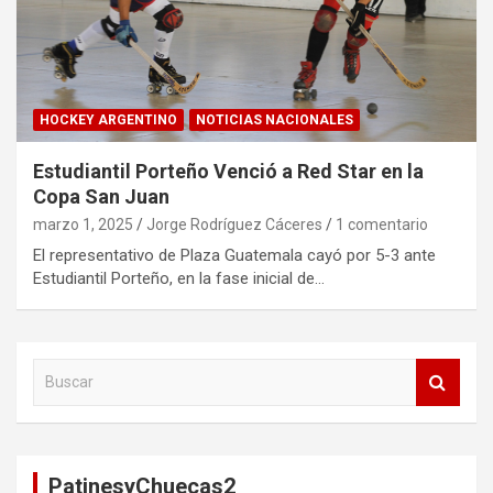
HOCKEY ARGENTINO
NOTICIAS NACIONALES
Estudiantil Porteño Venció a Red Star en la
Copa San Juan
marzo 1, 2025
Jorge Rodríguez Cáceres
1 comentario
El representativo de Plaza Guatemala cayó por 5-3 ante
Estudiantil Porteño, en la fase inicial de…
B
u
s
c
a
PatinesyChuecas2
r