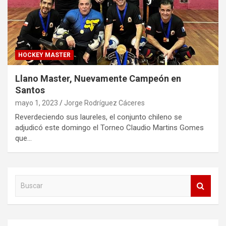
HOCKEY MASTER
Llano Master, Nuevamente Campeón en
Santos
mayo 1, 2023
Jorge Rodríguez Cáceres
Reverdeciendo sus laureles, el conjunto chileno se
adjudicó este domingo el Torneo Claudio Martins Gomes
que…
B
u
s
c
a