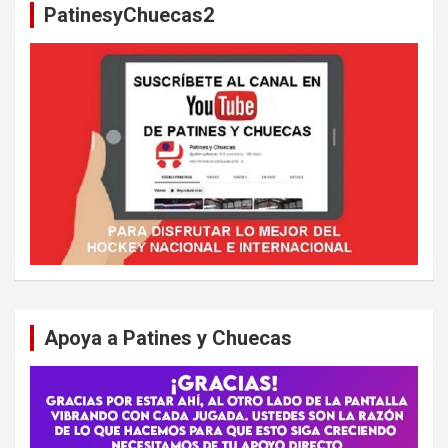
PatinesyChuecas2
r
Apoya a Patines y Chuecas