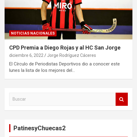
NOTICIAS NACIONALES
CPD Premia a Diego Rojas y al HC San Jorge
diciembre 6, 2022
Jorge Rodríguez Cáceres
El Círculo de Periodistas Deportivos dio a conocer este
lunes la lista de los mejores del…
B
u
s
c
a
PatinesyChuecas2
r