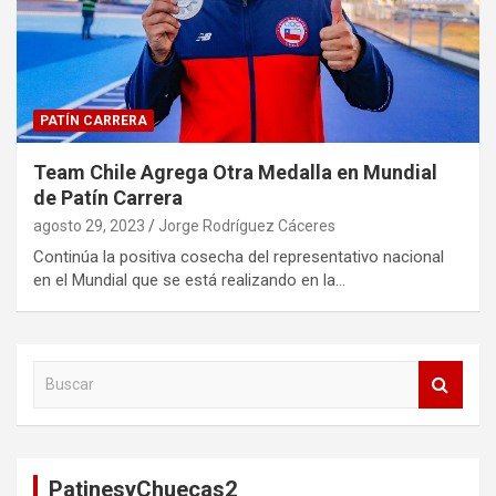
PATÍN CARRERA
Team Chile Agrega Otra Medalla en Mundial
de Patín Carrera
agosto 29, 2023
Jorge Rodríguez Cáceres
Continúa la positiva cosecha del representativo nacional
en el Mundial que se está realizando en la…
B
u
s
c
a
PatinesyChuecas2
r