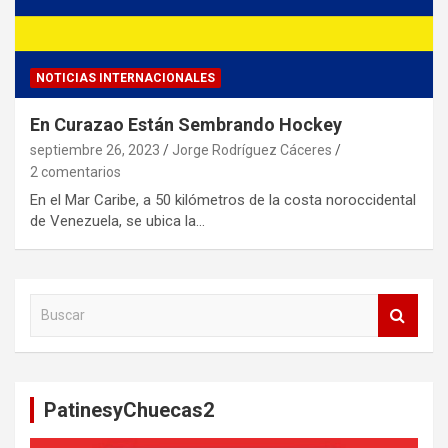
NOTICIAS INTERNACIONALES
En Curazao Están Sembrando Hockey
septiembre 26, 2023
Jorge Rodríguez Cáceres
2 comentarios
En el Mar Caribe, a 50 kilómetros de la costa noroccidental
de Venezuela, se ubica la…
B
u
s
c
a
PatinesyChuecas2
r