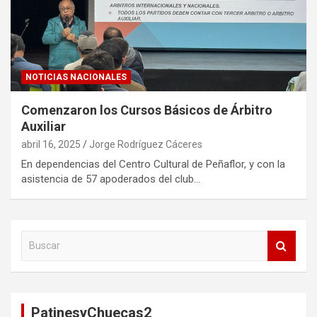
NOTICIAS NACIONALES
Comenzaron los Cursos Básicos de Árbitro
Auxiliar
abril 16, 2025
Jorge Rodríguez Cáceres
En dependencias del Centro Cultural de Peñaflor, y con la
asistencia de 57 apoderados del club…
B
u
s
c
a
PatinesyChuecas2
r