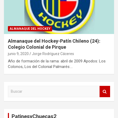
ALMANAQUE DEL HOCKEY
Almanaque del Hockey-Patín Chileno (24):
Colegio Colonial de Pirque
junio 9, 2020
Jorge Rodríguez Cáceres
Año de formación de la rama: abril de 2009 Apodos: Los
Colonos, Los del Colonial Palmarés:…
B
u
s
c
a
PatinesyChuecas2
r