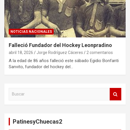
NOTICIAS NACIONALES
Falleció Fundador del Hockey Leonpradino
abril 18, 2026
Jorge Rodríguez Cáceres
2 comentarios
A la edad de 86 años falleció este sábado Egidio Bonfanti
Sanvito, fundador del hockey del…
B
u
s
c
a
PatinesyChuecas2
r