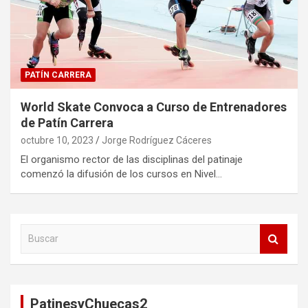
PATÍN CARRERA
World Skate Convoca a Curso de Entrenadores
de Patín Carrera
octubre 10, 2023
Jorge Rodríguez Cáceres
El organismo rector de las disciplinas del patinaje
comenzó la difusión de los cursos en Nivel…
B
u
s
c
a
PatinesyChuecas2
r