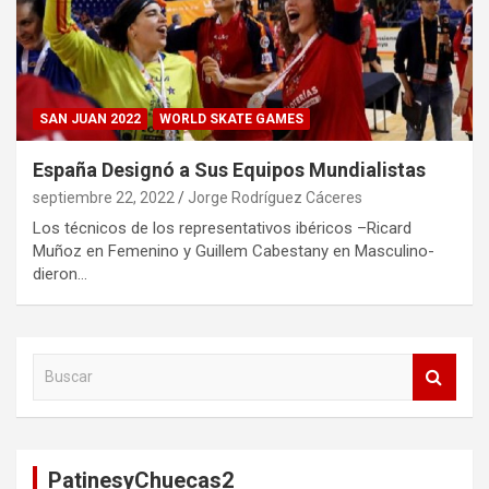
SAN JUAN 2022
WORLD SKATE GAMES
España Designó a Sus Equipos Mundialistas
septiembre 22, 2022
Jorge Rodríguez Cáceres
Los técnicos de los representativos ibéricos –Ricard
Muñoz en Femenino y Guillem Cabestany en Masculino-
dieron…
B
u
s
c
a
PatinesyChuecas2
r