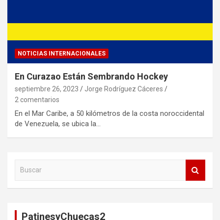
NOTICIAS INTERNACIONALES
En Curazao Están Sembrando Hockey
septiembre 26, 2023
Jorge Rodríguez Cáceres
2 comentarios
En el Mar Caribe, a 50 kilómetros de la costa noroccidental
de Venezuela, se ubica la…
B
u
s
c
a
PatinesyChuecas2
r