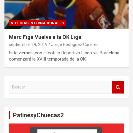
NOTICIAS INTERNACIONALES
Marc Figa Vuelve a la OK Liga
septiembre 19, 2019
Jorge Rodríguez Cáceres
Este viernes, con el cotejo Deportivo Liceo vs. Barcelona
comenzará la XVIII temporada de la OK…
B
u
s
c
a
PatinesyChuecas2
r