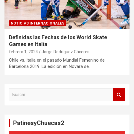
NOTICIAS INTERNACIONALES
Definidas las Fechas de los World Skate
Games en Italia
febrero 1, 2024
Jorge Rodríguez Cáceres
Chile vs. Italia en el pasado Mundial Femenino de
Barcelona 2019. La edición en Novara se…
B
u
s
c
a
PatinesyChuecas2
r