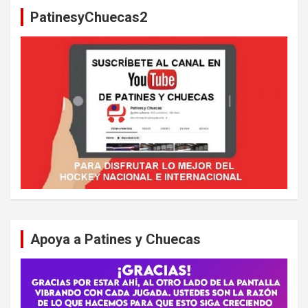
a
PatinesyChuecas2
r
Apoya a Patines y Chuecas