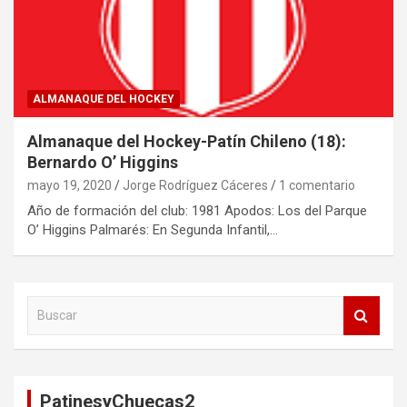
ALMANAQUE DEL HOCKEY
Almanaque del Hockey-Patín Chileno (18):
Bernardo O’ Higgins
mayo 19, 2020
Jorge Rodríguez Cáceres
1 comentario
Año de formación del club: 1981 Apodos: Los del Parque
O’ Higgins Palmarés: En Segunda Infantil,…
B
u
s
c
a
PatinesyChuecas2
r