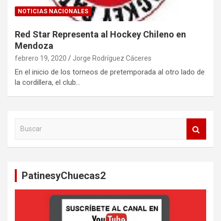
NOTICIAS NACIONALES
Red Star Representa al Hockey Chileno en
Mendoza
febrero 19, 2020
Jorge Rodríguez Cáceres
En el inicio de los torneos de pretemporada al otro lado de
la cordillera, el club…
B
u
s
c
a
PatinesyChuecas2
r