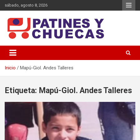
Saltar
sábado, agosto 8, 2026
al
contenido
Memoria y Actualidad del Hockey-Patín Nacional e Internacional
Patines y Chuecas
Inicio
Mapú-Giol. Andes Talleres
Etiqueta:
Mapú-Giol. Andes Talleres