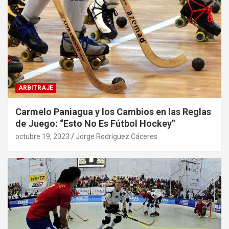
ARBITRAJE
Carmelo Paniagua y los Cambios en las Reglas
de Juego: “Esto No Es Fútbol Hockey”
octubre 19, 2023
Jorge Rodríguez Cáceres