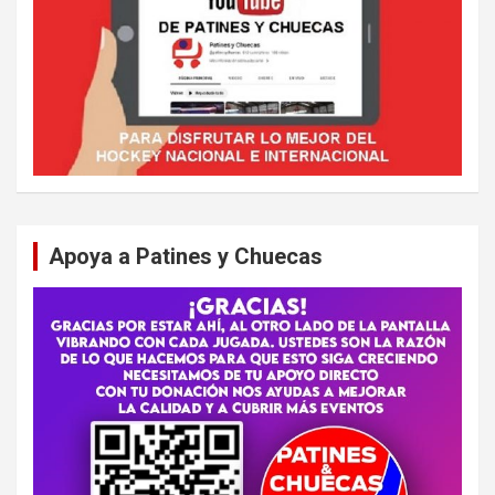
Apoya a Patines y Chuecas