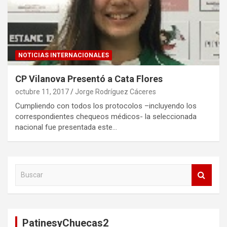
NOTICIAS INTERNACIONALES
CP Vilanova Presentó a Cata Flores
octubre 11, 2017
Jorge Rodríguez Cáceres
Cumpliendo con todos los protocolos –incluyendo los
correspondientes chequeos médicos- la seleccionada
nacional fue presentada este…
B
u
s
c
a
PatinesyChuecas2
r