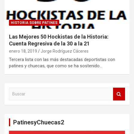
HISTORIA SOBRE PATINES
Las Mejores 50 Hockistas de la Historia:
Cuenta Regresiva de la 30 a la 21
enero 18, 2019
Jorge Rodríguez Cáceres
Tercera lista con las más destacadas deportistas con
patines y chuecas, que como se ha sostenido…
B
u
s
c
a
PatinesyChuecas2
r