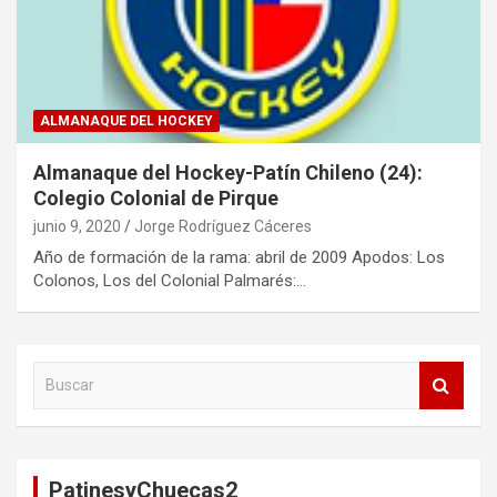
ALMANAQUE DEL HOCKEY
Almanaque del Hockey-Patín Chileno (24):
Colegio Colonial de Pirque
junio 9, 2020
Jorge Rodríguez Cáceres
Año de formación de la rama: abril de 2009 Apodos: Los
Colonos, Los del Colonial Palmarés:…
B
u
s
c
a
PatinesyChuecas2
r