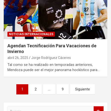
NOTICIAS INTERNACIONALES
Agendan Tecnificación Para Vacaciones de
Invierno
abril 26, 2025
Jorge Rodríguez Cáceres
Tal como se ha realizado en temporadas anteriores,
Mendoza puede ser el mejor panorama hockístico para…
Paginación
1
2
…
9
Siguiente
de
entradas
B