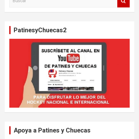
u
s
c
a
PatinesyChuecas2
r
Apoya a Patines y Chuecas